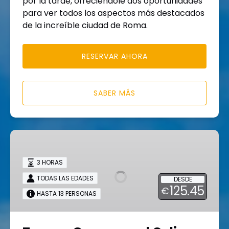
por la tarde, ofreciéndole dos oportunidades
para ver todos los aspectos más destacados
de la increíble ciudad de Roma.
RESERVAR AHORA
SABER MÁS
Tour
en
Grupo
3 HORAS
por
TODAS LAS EDADES
DESDE
el
125.45
€
HASTA 13 PERSONAS
Coliseo
y
la