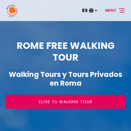
Saltar a la navegación principal
Saltar al contenido
Saltar al pie de página
ES
MENÚ
Selecciona
tu
idioma
ROME FREE WALKING
TOUR
Walking Tours y Tours Privados
en Roma
ELIGE TU WALKING TOUR