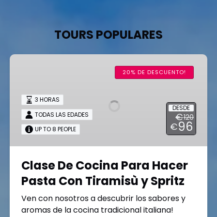
TOURS POPULARES
Clase
De
20% DE DESCUENTO!
Cocina
Para
3 HORAS
Hacer
DESDE
TODAS LAS EDADES
€
Pasta
120
96
€
Con
UP TO 8 PEOPLE
Tiramisù
y
Clase De Cocina Para Hacer
Spritz
Pasta Con Tiramisù y Spritz
Ven con nosotros a descubrir los sabores y
aromas de la cocina tradicional italiana!