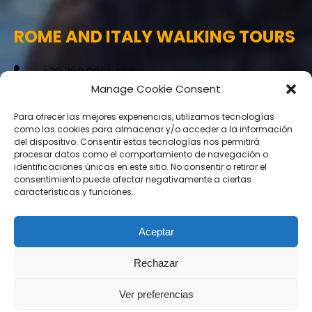
ROME AND ITALY WALKING TOURS
+39 389 0051 453
Manage Cookie Consent
info@romefreewalkingtour.com
Para ofrecer las mejores experiencias, utilizamos tecnologías
Via Casperia, 31, 00199 Roma
como las cookies para almacenar y/o acceder a la información
del dispositivo. Consentir estas tecnologías nos permitirá
procesar datos como el comportamiento de navegación o
identificaciones únicas en este sitio. No consentir o retirar el
© 2020
FREE WALKING TOURS ROMA
|
LAS MEJORES
consentimiento puede afectar negativamente a ciertas
características y funciones.
EXCURSIONES GRATUITAS EN ROMA
SERVICIOS DE TURISMO DE:
DORISTEA
| AUT.
REGIONE LAZIO N. GR 615736 | POLIZZA RC N.
Aceptar
1505001993/B FILODIRETTO ASS.
Rechazar
Ver preferencias