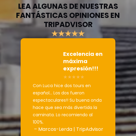
LEA ALGUNAS DE NUESTRAS
FANTÁSTICAS OPINIONES EN
TRIPADVISOR
★★★★★
Excelencia en
máxima
expresión!!!
Con Luca hice dos tours en
español... Los dos fueron
espectaculares!! Su buena onda
hace que sea más divertida la
caminata. Lo recomiendo al
100%.
– Marcos-Lerda | TripAdvisor