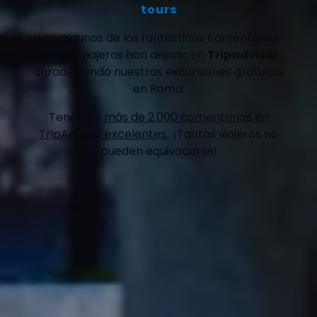
tours
Lea algunos de los fantásticos comentarios
que los viajeros han dejado en
Tripadvisor
agradeciendo nuestras excursiones gratuitas
en Roma.
Tenemos
más de 2.000 comentarios en
TripAdvisor excelentes.
. ¡Tantos viajeros no
pueden equivocarse!