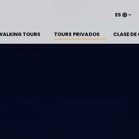
ES
Sel
tu
pen Walking Tours Menu
Open Tours Privados Menu
idi
WALKING TOURS
TOURS PRIVADOS
CLASE DE