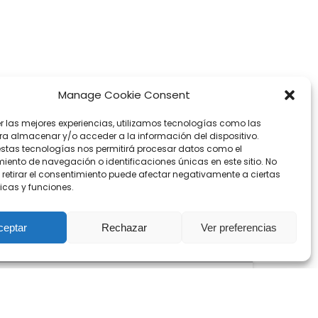
Manage Cookie Consent
Tour
Privado:
er las mejores experiencias, utilizamos tecnologías como las
Roma,
ra almacenar y/o acceder a la información del dispositivo.
estas tecnologías nos permitirá procesar datos como el
ciudad
ento de navegación o identificaciones únicas en este sitio. No
del
 retirar el consentimiento puede afectar negativamente a ciertas
agua
icas y funciones.
2.5 HORAS
DESDE
TODAS LAS EDADES
ceptar
Rechazar
Ver preferencias
461.10
€
HASTA 9 PERSONAS
Tour Privado: Roma,
ciudad del agua