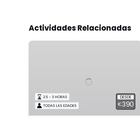
Actividades Relacionadas
TGueto
Judío
y
Trastevere
Corazón
de
Roma
-
DESDE
2.5 - 3 HORAS
390
Tour
€
TODAS LAS EDADES
Privado
TGueto Judío y
Trastevere Corazón de