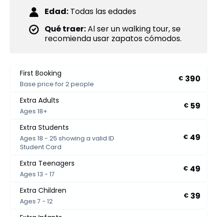
Edad:
Todas las edades
Qué traer:
Al ser un walking tour, se
recomienda usar zapatos cómodos.
First Booking
390
€
Base price for 2 people
Extra Adults
59
€
Ages 18+
Extra Students
49
€
Ages 18 - 25 showing a valid ID
Student Card
Extra Teenagers
49
€
Ages 13 - 17
Extra Children
39
€
Ages 7 - 12