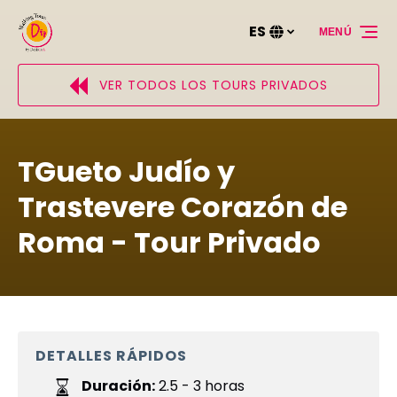
Saltar a la navegación principal
Saltar al contenido
Saltar al pie de página
ES
MENÚ
Selecciona
tu
idioma
VER TODOS LOS TOURS PRIVADOS
TGueto Judío y
Trastevere Corazón de
Roma - Tour Privado
DETALLES RÁPIDOS
Duración:
2.5 - 3 horas