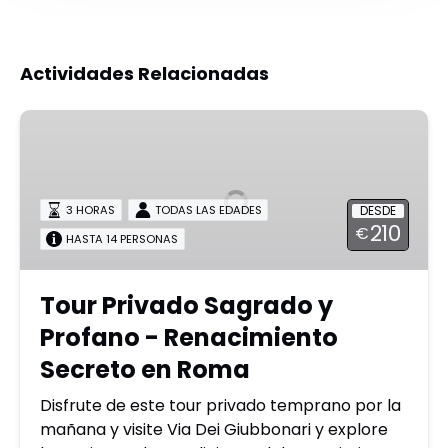
Actividades Relacionadas
Tour
Privado
Sagrado
y
DESDE
3 HORAS
TODAS LAS EDADES
Profano
210
€
-
HASTA 14 PERSONAS
Renacimiento
Secreto
Tour Privado Sagrado y
en
Profano - Renacimiento
Roma
Secreto en Roma
Disfrute de este tour privado temprano por la
mañana y visite Via Dei Giubbonari y explore