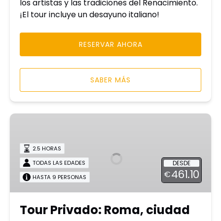
los artistas y las tradiciones del Renacimiento.
¡El tour incluye un desayuno italiano!
RESERVAR AHORA
SABER MÁS
Tour
Privado:
Roma,
2.5 HORAS
ciudad
DESDE
TODAS LAS EDADES
del
461.10
€
agua
HASTA 9 PERSONAS
Tour Privado: Roma, ciudad